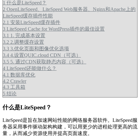
1
什么是LiteSpeed？
2
OpenLiteSpeed、LiteSpeed Web服务器、Nginx和Apache上的
LiteSpeed缓存插件性能
2.1
安装LiteSpeed缓存插件
3
LiteSpeed Cache for WordPress插件的最佳设置
3.1
1. 完成基本设置
3.2
2.调整缓存设置
3.3
3.优化页面和图像优化选项
3.4
4.设置QUIC.cloud CDN（可选）
3.5
5. 通过CDN获取静态内容（可选）
4
LiteSpeed还能做什么？
4.1
数据库优化
4.2
Crawler
4.3
工具箱
5
结论
什么是LiteSpeed？
LiteSpeed是旨在加速网站性能的网络服务器软件。LiteSpeed服
务器采用事件驱动架构构建，可以用更少的进程处理更高的流
量，从而减少资源使用并提高页面速度。