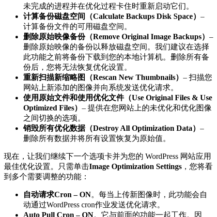
未完成的进程并在优化过程卡住时重新启动它们。
计算备份磁盘空间（Calculate Backups Disk Space）
–
计算备份文件的可用磁盘空间。
删除原始映像备份（Remove Original Image Backups）
–
删除原始映像的备份以释放磁盘空间。我们建议在选择
此功能之前将备份下载到您的本地计算机。删除所有备
份后，您将无法恢复优化设置。
重新扫描新缩略图（Rescan New Thumbnails）
– 扫描您
网站上新添加的图像并向系统发送优化请求。
使用原始文件和使用优化文件（Use Original Files & Use
Optimized Files）
– 提供在您网站上的未优化和优化图像
之间切换的选项。
销毁所有优化数据（Destroy All Optimization Data）
–
删除所有数据并将所有设置恢复为原始值。
现在，让我们继续下一个选项卡并为您的 WordPress 网站应用
最佳优化设置。只需单击
Image Optimization Settings
，您将看
到多个需要调整的功能：
自动请求Cron – ON
。每当上传新图像时，此功能会自
动通过WordPress cron作业发送优化请求。
Auto Pull Cron – ON
。它与前面的功能一起工作。因