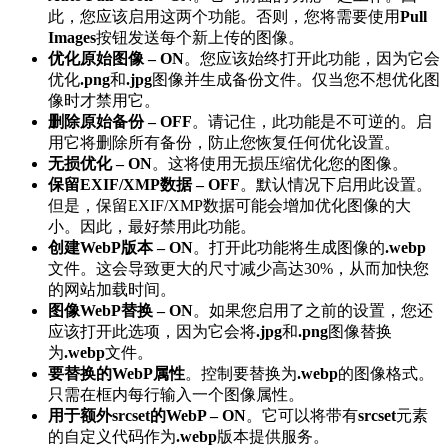
此，您应该启用这两个功能。否则，您将需要使用
Pull
Images
按钮发送每个新上传的图像。
优化原始图像 – ON
。您应该始终打开此功能，因为它会
优化
.png
和
.jpg
图像并生成备份文件。仅当您不想优化图
像时才禁用它。
删除原始备份 – OFF
。请记住，此功能是不可逆的。启
用它将删除所有备份，防止您恢复任何优化设置。
无损优化 – ON
。这将使用无损压缩优化您的图像。
保留EXIF/XMP数据 – OFF
。默认情况下启用此设置。
但是，保留EXIF/XMP数据可能会增加优化图像的大
小。因此，最好禁用此功能。
创建WebP版本 – ON
。打开此功能将生成图像的
.webp
文件。这会导致更大的尺寸减少高达30%，从而加快您
的网站加载时间。
图像WebP替换 – ON
。如果您启用了之前的设置，您还
应该打开此选项，因为它会将
.jpg
和
.png
图像替换
为
.webp
文件。
要替换的WebP属性
。控制要替换为
.webp
的图像格式。
只需在框内每行输入一个图像属性。
用于额外srcset的WebP – ON
。它可以将带有
srcset
元素
的自定义代码作为
.webp
版本提供服务。