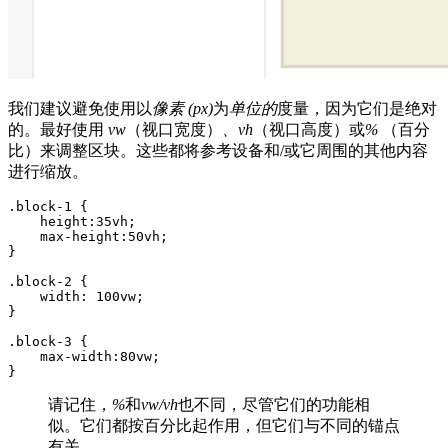
我们建议避免使用以
像素 (px)
为
单位的
度量，因为它们是绝对
的。最好使用
vw
（视口宽度）
、vh
（视口高度）或
%
（百分
比）来调整区块。这些都将参考设备和/或它周围的其他内容
进行缩放。
.block-1 {

    height:35vh;

    max-height:50vh;

}

.block-2 {

    width: 100vw;

}

.block-3 {

    max-width:80vw;

}
请记住，
%
和
vw/vh
也不同，尽管它们的功能相
似。它们都按百分比起作用，但它们与不同的锚点
有关。