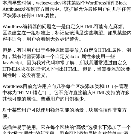
本周早些时候，websevendev将其第四个WordPress插件Block
Attributes发布到官方目录中。该扩展允许最终用户向几乎任何
区块添加任何HTML属性。
WordPress编辑器的问题之一是自定义HTML可能有点麻烦。
区块建立在一组标准上，标记应该满足这些期望。如果某些内
容不适合，用户会看到无效标记警告。
但是，有时用户出于各种原因需要放入自定义HTML属性。例
如，我有时需要添加一个自定义
属性来使用一些
data-
JavaScript。因为我对代码非常了解，所以我通常通过自定义
HTML区块在这些情况下写出HTML。但是，当需要添加次要
属性时，这没有意义。
WordPress目前允许用户向几乎每个区块添加类和ID（在管理
中称为“HTML锚点”）。它不允许直接输入HTML支持的许多
其他可能的属性。普通用户的用例很少。
对于某些用户可以使用额外功能的场景，块属性插件非常方
便。
该插件易于使用。它在每个区块的“高级”选项卡下添加了一个
名为“附加属性”的新字段。用户可以添加属性名称并单击“添