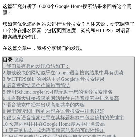
这篇研究分析了10,000个Google Home搜索结果来回答这个问
题：
您如何优化您的网站以进行语音搜索？具体来说，研究调查了
11个潜在排名因素（包括页面速度、架构和HTTPS）对语音
搜索结果的作用。
在这篇文章中，我将分享我们的发现。
目录
隐藏
1
我们最有趣的发现总结如下：
2
加载较快的网站似乎在Google语音搜索结果中具有优势
3
受HTTPS保护的网站主导Google语音搜索结果
4
语音搜索结果往往简短而简洁
5
使用Schema.org标记可能无助于您的语音搜索排名
6
具有强大链接权限的网站往往在语音搜索中排名最高
7
语音搜索中经常出现高度共享的内容
8
易于阅读和理解的内容在语音搜索中排名很好
9
很少有语音搜索结果在其标题标签中包含确切的关键字
10
长篇内容往往在Google Home搜索中排名最高
11
更高的排名=成为语音搜索结果的可能性增加
12
出现在精选片段中似乎对语音搜索SEO非常有帮助