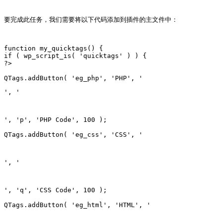
要完成此任务，我们需要将以下代码添加到插件的主文件中：
function my_quicktags() {

if ( wp_script_is( 'quicktags' ) ) {

?>

QTags.addButton( 'eg_php', 'PHP', '
', '
', 'p', 'PHP Code', 100 );
QTags.addButton( 'eg_css', 'CSS', '
', '
', 'q', 'CSS Code', 100 );
QTags.addButton( 'eg_html', 'HTML', '