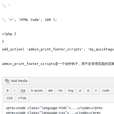
', '
', 'r', 'HTML Code', 100 );
<?php }
}
add_action( 'admin_print_footer_scripts', 'my_quicktags
admin_print_footer_scripts是一个动作钩子，用于在管理