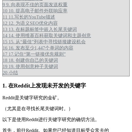
9
9. 向表现不佳的页面发送权重
10
10. 提高电子邮件外联响应率
11
11.写长的YouTube描述
12
12. 为语义SEO优化内容
13
13. 在标题标签中嵌入长尾关键词
14
14. 使用维基百科获取关键词和主题创意
15
15. 从“最佳”列表中寻找链接建设机会
16
16. 发布至少1,447个单词的内容
17
17.记住“第一链接优先规则”
18
18. 创建你自己的关键词
19
19. 使用创意种子关键词
20
小结
1. 在Reddit上发现未开发的关键字
Reddit是关键字研究的金矿。
（尤其是在寻找长尾关键词时。）
以下是使用Reddit进行关键字研究的确切方法。
首先，前往Reddit。如果您已经知道目标受众常去的