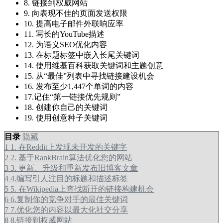
8. 链接到权威网站
9. 向表现不佳的页面发送权限
10. 提高电子邮件外联响应率
11. 写长的YouTube描述
12. 为语义SEO优化内容
13. 在标题标签中嵌入长尾关键词
14. 使用维基百科获取关键词和主题创意
15. 从“最佳”列表中寻找链接建设机会
16. 发布至少1,447个单词的内容
17.记住“第一链接优先规则”
18. 创建你自己的关键词
19. 使用创意种子关键词
目录
隐藏
1
1. 在Reddit上发现未开发的关键字
2
2. 基于RankBrain算法优化您的网站
3
3. 更新、升级和重新发布旧博客文章
4
4.编写引人注目的标题和描述标签
5
5. 在Wikipedia上查找断开的链接构建机会
6
6.复制你的竞争对手的最佳关键词
7
7.优化您的内容以最大化社交分享
8
8.链接到权威网站