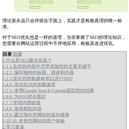
理论派永远只会停留在字面上，实践才是检验真理的唯一标
准。
对于SEO优化也是一样的道理，当你掌握了SEO的理论知识，
您需要在网站运营过程中不停地应用，检验及改进优化。
目录
隐藏
1
什么是SEO最佳实操？
1.1
1.在您的内容中尽早添加您的主要关键字
1.2
2. 编写独特的标题、描述和内容
1.3
3.优化您的标题标签以进行SEO
1.4
4. 优化站点的加载速度
1.5
5. 使用Google Search Console跟踪您的结果
1.6
6. 为SEO优化图片
1.7
7.使用内部链接
1.8
8. 发布精彩内容
1.9
9. 建立指向您网站的反向链接
1.10
10. 改善您网站的用户体验
2
学习更多