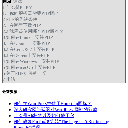
目录
隐藏
1
什么是PHP？
1.1
你的服务器需要PHP吗？
2
PHP的先决条件
2.1
在哪里下载PHP
2.2
我应该使用哪个PHP版本？
3
如何在Linux上安装PHP
3.1
在Ubuntu上安装PHP
3.2
在CentOS 7上安装PHP
3.3
在Debian上安装PHP
4
如何在Windows上安装PHP
5
如何在macOS上安装PHP
6
关于PHP扩展的一切
7
小结
最新资源
如何在WordPress中使用Bootstrap图标？
深入研究网络延迟对WordPress网站的影响
什么是Alt标签以及如何使用它
如何修复Firefox浏览器”The Page Isn’t Redirecting
Properly”错误