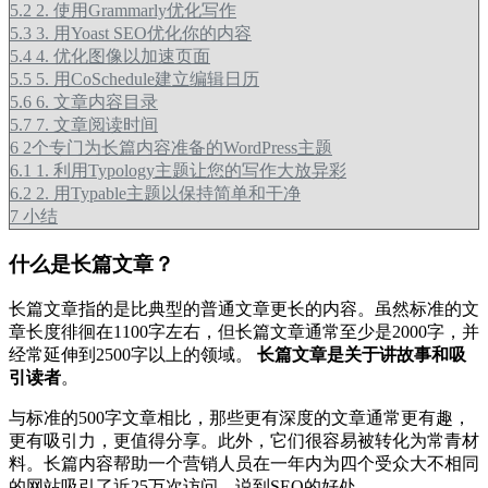
5.2
2. 使用Grammarly优化写作
5.3
3. 用Yoast SEO优化你的内容
5.4
4. 优化图像以加速页面
5.5
5. 用CoSchedule建立编辑日历
5.6
6. 文章内容目录
5.7
7. 文章阅读时间
6
2个专门为长篇内容准备的WordPress主题
6.1
1. 利用Typology主题让您的写作大放异彩
6.2
2. 用Typable主题以保持简单和干净
7
小结
什么是长篇文章？
长篇文章指的是比典型的普通文章更长的内容。虽然标准的文
章长度徘徊在1100字左右，但长篇文章通常至少是2000字，并
经常延伸到2500字以上的领域。
长篇文章是关于讲故事和吸
引读者
。
与标准的500字文章相比，那些更有深度的文章通常更有趣，
更有吸引力，更值得分享。此外，它们很容易被转化为常青材
料。长篇内容帮助一个营销人员在一年内为四个受众大不相同
的网站吸引了近25万次访问。说到SEO的好处。