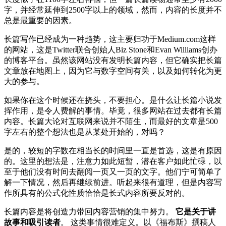
字，并经常延伸到2500字以上的领域，然而，内容的长度并不
总是最重要的因素。
长篇写作已经成为一种趋势，这主要归功于Medium.com这样
的网站，这是Twitter联合创始人Biz Stone和Evan Williams创办
的博客平台。虽然该网站没有发明长篇内容，但它确实把长篇
文章放在地图上，因为它与数字空间有关，以及如何转化为更
大的参与。
如果你在这个时候还在挠头，不要担心。是什么让长篇小说发
挥作用，是令人费解的事情。毕竟，很多网站在过去都有长篇
内容。长篇大论对互联网来说并不陌生，而最好的文章是500
字左右的整个想法也是从某处开始的，对吗？
是的，较短的字数在相当长的时间里一直是首选，这是有原因
的。这里的想法是，注意力如此短暂，潜在客户如此忙碌，以
至于他们没有时间去翻阅一页又一页的文字。他们宁可简单了
解一下情况，然后再继续前进。听起来很有道理，但是内容写
作所具有的公式化性质恰恰是长式内容所要反对的。
长篇内容是将创造力带回内容营销的集中努力。
它是关于讲
故事和吸引读者
。 这类事情很难定义。以《福布斯》撰稿人