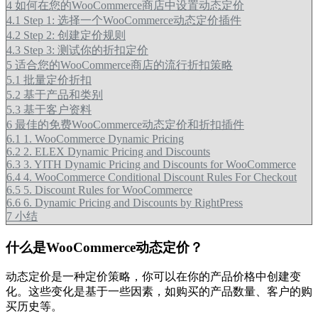
4
如何在您的WooCommerce商店中设置动态定价
4.1
Step 1: 选择一个WooCommerce动态定价插件
4.2
Step 2: 创建定价规则
4.3
Step 3: 测试你的折扣定价
5
适合您的WooCommerce商店的流行折扣策略
5.1
批量定价折扣
5.2
基于产品和类别
5.3
基于客户资料
6
最佳的免费WooCommerce动态定价和折扣插件
6.1
1. WooCommerce Dynamic Pricing
6.2
2. ELEX Dynamic Pricing and Discounts
6.3
3. YITH Dynamic Pricing and Discounts for WooCommerce
6.4
4. WooCommerce Conditional Discount Rules For Checkout
6.5
5. Discount Rules for WooCommerce
6.6
6. Dynamic Pricing and Discounts by RightPress
7
小结
什么是WooCommerce动态定价？
动态定价是一种定价策略，你可以在你的产品价格中创建变
化。这些变化是基于一些因素，如购买的产品数量、客户的购
买历史等。