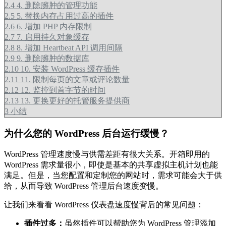
2.4
4. 删除臃肿的管理功能
2.5
5. 替换内存占用过高的插件
2.6
6. 增加 PHP 内存限制
2.7
7. 启用持久对象缓存
2.8
8. 增加 Heartbeat API 调用间隔
2.9
9. 删除臃肿的数据库
2.10
10. 安装 WordPress 缓存插件
2.11
11. 限制每页的文章或评论数量
2.12
12. 监控到首字节的时间
2.13
13. 更换更好的托管服务提供商
3
小结
为什么您的 WordPress 后台运行缓慢？
WordPress 管理速度慢与供需差距有很大关系。开箱即用的
WordPress 需求量很小，即使是基本的共享虚拟主机计划也能
满足。但是，当您配置和定制您的网站时，需求可能会大于供
给，从而导致 WordPress 管理后台速度变慢。
让我们来看看 WordPress 仪表盘速度慢背后的常见问题：
插件过多：
虽然插件可以帮助您为 WordPress 管理添加