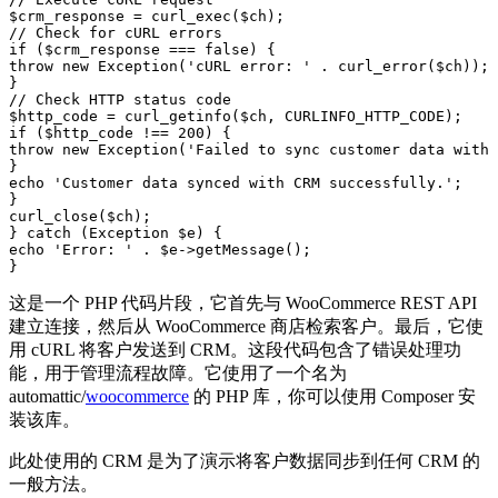
$crm_response = curl_exec($ch);

// Check for cURL errors

if ($crm_response === false) {

throw new Exception('cURL error: ' . curl_error($ch));

}

// Check HTTP status code

$http_code = curl_getinfo($ch, CURLINFO_HTTP_CODE);

if ($http_code !== 200) {

throw new Exception('Failed to sync customer data with 
}

echo 'Customer data synced with CRM successfully.';

}

curl_close($ch);

} catch (Exception $e) {

echo 'Error: ' . $e->getMessage();

}
这是一个 PHP 代码片段，它首先与 WooCommerce REST API
建立连接，然后从 WooCommerce 商店检索客户。最后，它使
用 cURL 将客户发送到 CRM。这段代码包含了错误处理功
能，用于管理流程故障。它使用了一个名为
automattic/
woocommerce
的 PHP 库，你可以使用 Composer 安
装该库。
此处使用的 CRM 是为了演示将客户数据同步到任何 CRM 的
一般方法。