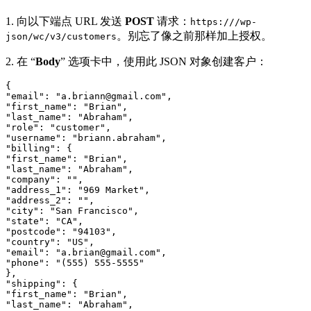
1. 向以下端点 URL 发送
POST
请求：
https:///wp-
。别忘了像之前那样加上授权。
json/wc/v3/customers
2. 在 “
Body
” 选项卡中，使用此 JSON 对象创建客户：
{

"email": "a.briann@gmail.com",

"first_name": "Brian",

"last_name": "Abraham",

"role": "customer",

"username": "briann.abraham",

"billing": {

"first_name": "Brian",

"last_name": "Abraham",

"company": "",

"address_1": "969 Market",

"address_2": "",

"city": "San Francisco",

"state": "CA",

"postcode": "94103",

"country": "US",

"email": "a.brian@gmail.com",

"phone": "(555) 555-5555"

},

"shipping": {

"first_name": "Brian",

"last_name": "Abraham",
