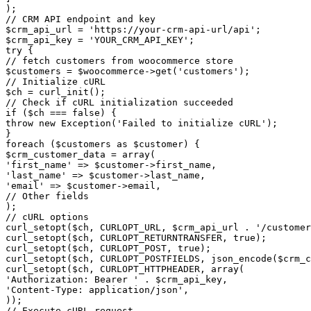
);

// CRM API endpoint and key

$crm_api_url = 'https://your-crm-api-url/api';

$crm_api_key = 'YOUR_CRM_API_KEY';

try {

// fetch customers from woocommerce store

$customers = $woocommerce->get('customers');

// Initialize cURL

$ch = curl_init();

// Check if cURL initialization succeeded

if ($ch === false) {

throw new Exception('Failed to initialize cURL');

}

foreach ($customers as $customer) {

$crm_customer_data = array(

'first_name' => $customer->first_name,

'last_name' => $customer->last_name,

'email' => $customer->email,

// Other fields

);

// cURL options

curl_setopt($ch, CURLOPT_URL, $crm_api_url . '/customer
curl_setopt($ch, CURLOPT_RETURNTRANSFER, true);

curl_setopt($ch, CURLOPT_POST, true);

curl_setopt($ch, CURLOPT_POSTFIELDS, json_encode($crm_c
curl_setopt($ch, CURLOPT_HTTPHEADER, array(

'Authorization: Bearer ' . $crm_api_key,

'Content-Type: application/json',

));

// Execute cURL request
