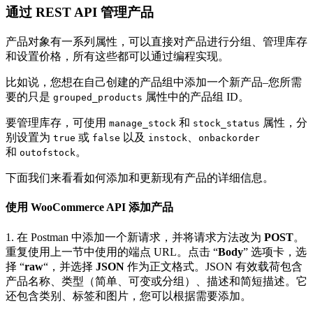
通过 REST API 管理产品
产品对象有一系列属性，可以直接对产品进行分组、管理库存
和设置价格，所有这些都可以通过编程实现。
比如说，您想在自己创建的产品组中添加一个新产品–您所需
要的只是
属性中的产品组 ID。
grouped_products
要管理库存，可使用
和
属性，分
manage_stock
stock_status
别设置为
或
以及
、
true
false
instock
onbackorder
和
。
outofstock
下面我们来看看如何添加和更新现有产品的详细信息。
使用 WooCommerce API 添加产品
1. 在 Postman 中添加一个新请求，并将请求方法改为
POST
。
重复使用上一节中使用的端点 URL。点击 “
Body
” 选项卡，选
择 “
raw
“，并选择
JSON
作为正文格式。JSON 有效载荷包含
产品名称、类型（简单、可变或分组）、描述和简短描述。它
还包含类别、标签和图片，您可以根据需要添加。