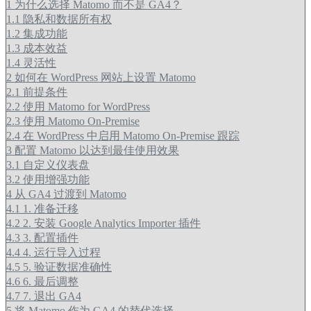
1
为什么选择 Matomo 而不是 GA4？
1.1
隐私和数据所有权
1.2
集成功能
1.3
成本效益
1.4
灵活性
2
如何在 WordPress 网站上设置 Matomo
2.1
前提条件
2.2
使用 Matomo for WordPress
2.3
使用 Matomo On-Premise
2.4
在 WordPress 中启用 Matomo On-Premise 跟踪
3
配置 Matomo 以达到最佳使用效果
3.1
自定义仪表盘
3.2
使用增强功能
4
从 GA4 过渡到 Matomo
4.1
1. 准备迁移
4.2
2. 安装 Google Analytics Importer 插件
4.3
3. 配置插件
4.4
4. 运行导入过程
4.5
5. 验证数据准确性
4.6
6. 最后调整
4.7
7. 退出 GA4
5
将 Matomo 作为 GA4 的替代选择