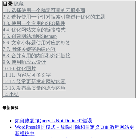
目录
隐藏
1
1. 选择使用一个稳定可靠的云服务商
2
2. 选择使用一个针对搜索引擎进行优化的主题
3
3. 使用一个专用的SEO插件
4
4. 优化网站文章的链接格式
5
5. 创建网站地图Sitemap
6
6. 文章小标题使用对应的标签
7
7. 围绕关键字构建内容
8
8. 合并有用的内部和外部链接
9
9. 使用响应式设计
10
10. 优化图片
11
11. 内容尽可多文字
12
12. 经常更新发布网站内容
13
13. 发布高质量的原创内容
14
小结
最新资源
如何修复”jQuery is Not Defined”错误
WordPress维护模式 – 故障排除和自定义页面教程网站更
新维护中