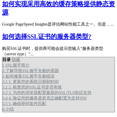
如何实现采用高效的缓存策略提供静态资
源
Google PageSpeed Insights是评估网站性能工具之一。但是，...
如何选择SSL证书的服务器类型?
购买SSL证书时，提供商可能会提示您输入“服务器类型
（server type）”...
目录
隐藏
1
SSL握手简介
2
了解导致SSL握手失败的原因
3
如何修复SSL握手失败错误
3.1
1. 更新您的系统日期和时间
3.2
2. 检查您的SSL证书是否有效
3.3
3. 为您的浏览器配置最新的SSL/TLS协议支持
3.4
4. 验证您的服务器是否正确配置为支持SNI
3.5
5. 确保密码套件匹配
4
小结