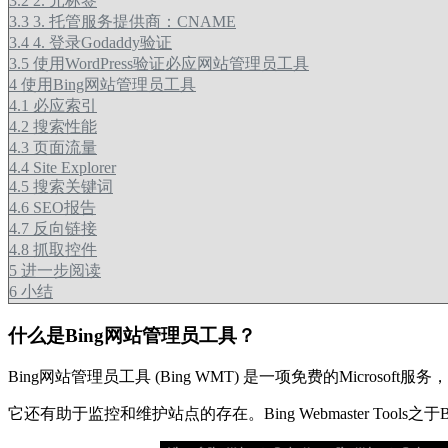
3.2
2. 元标签
3.3
3. 托管服务提供商：CNAME
3.4
4. 登录Godaddy验证
3.5
使用WordPress验证必应网站管理员工具
4
使用Bing网站管理员工具
4.1
必应索引
4.2
搜索性能
4.3
页面流量
4.4
Site Explorer
4.5
搜索关键词
4.6
SEO报告
4.7
反向链接
4.8
抓取控件
5
进一步阅读
6
小结
什么是Bing网站管理员工具？
Bing网站管理员工具 (Bing WMT) 是一项免费的Micro
它还有助于监控和维护站点的存在。Bing Webmaster Tools之于B