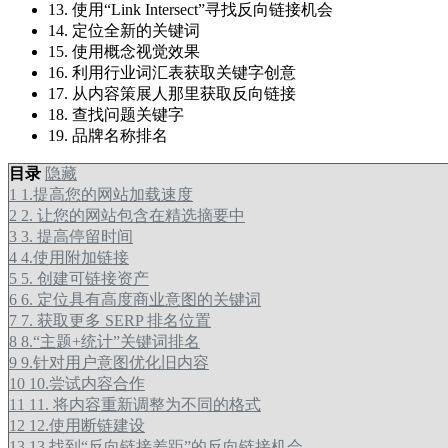
13. 使用“Link Intersect”寻找反向链接机会
14. 定位全新的关键词
15. 使用概念视觉效果
16. 利用行业词汇表获取关键字创意
17. 从内容策展人那里获取反向链接
18. 查找问题关键字
19. 品牌名称排名
目录
隐藏
1
1.提高您的网站加载速度
2
2. 让您的网站包含在精选摘要中
3
3. 提高停留时间
4
4.使用附加链接
5
5. 创建可链接资产
6
6. 定位具有高度商业意图的关键词
7
7. 获取更多 SERP 排名位置
8
8.“主题+统计”关键词排名
9
9.针对用户意图优化旧内容
10
10.尝试内容合作
11
11. 将内容重新调整为不同的格式
12
12.使用断链建设
13
13.找到“反向链接差距”的反向链接机会