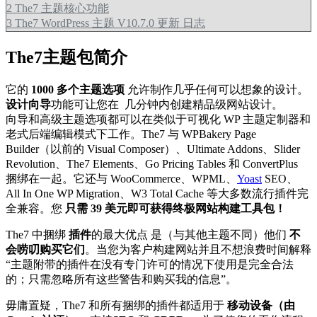
2
The7 主题核心功能
3
The7 WordPress 主题 V10.7.0 更新 日志
The7主题包简介
它的
1000 多个主题选项
允许制作几乎任何可以想象的设计。
设计向导
功能可让您在 几分钟内创建精品级网站设计。
向导和高级主题选项都可以在类似于可视化 WP 主题定制器和
老式后端编辑模式下工作。The7 与 WPBakery Page
Builder（以前的 Visual Composer）、Ultimate Addons、Slider
Revolution、The7 Elements、Go Pricing Tables 和 ConvertPlus
捆绑在一起。它还与 WooCommerce、WPML、
Yoast
SEO、
All In One WP Migration、W3 Total Cache 等大多数流行插件完
全兼容。您
只需 39 美元即可获得终极网站构建工具包！
The7 中捆绑
插件
的最大优点 是（与其他主题不同）他们
不
会唠叨购买它们
。当您为客户构建网站并且不想浪费时间解释
“主题附带的插件在没有专门许可的情况下使用是完全合法
的；只需忽略所有这些警告和购买我的信息”。
毋庸置疑，The7 和所有捆绑的插件都适用于
移动设备（由