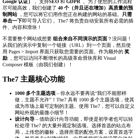
Google 认证）
， 支持
SEO
和
GDPR
。为了使您的工作流程
尽可能高效，我们创建了
40 个（并且还在增加）高质量的预
制网站
，您可以将它们用作您正在构建的网站的基础。
只需
单击一下
即可导入它们 。The7 将负责自动安装所有必需的插
件、内容和滑块！
不需要整个网站或想要
组合来自不同演示的页面
？没问题！
从我们的演示中复制一个链接（URL）到一个页面，然后使
用 Pages > Import 界面只获取您需要的页面。作为额外的
奖
励
，您可以访问不断增长的高级革命滑块库和 Visual
Composer 模板（由我们创建）！
The7 主题核心功能
1000 多个主题选项
– 你永远不要再说“我们不能那样
做，主题不允许”！The7 具有 1000 多个主题选项，使其
成为市场上最可定制的主题。使用 The7，您可以自定义
网站外观的最微小细节！
设计向导
– 借助设计向导功能，即使是初学者也可以轻
松处理 The7 的大量外观定制选项。选择首选的站点布
局，上传您的徽标，选择所需的配色方案，设置首选字